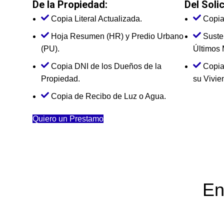
De la Propiedad:
Del Solic
Copia Literal Actualizada.
Copia 
Hoja Resumen (HR) y Predio Urbano
Suste
(PU).
Últimos 
Copia DNI de los Dueños de la
Copia
Propiedad.
su Vivie
Copia de Recibo de Luz o Agua.
Quiero un Prestamo
En